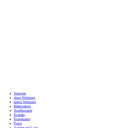
Startseite
obere Wohnung
untere Wohnung
Bildergalerie
Ausflugsziele
Kontakt
Neuigkeiten
Preise
Anfahrt und Lage