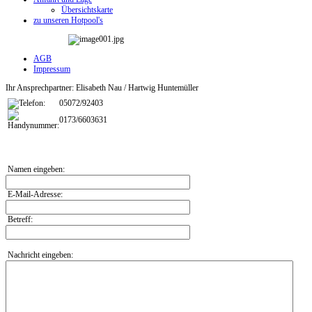
Übersichtskarte
zu unseren Hotpool's
AGB
Impressum
Ihr Ansprechpartner: Elisabeth Nau / Hartwig Huntemüller
05072/92403
0173/6603631
Namen eingeben:
E-Mail-Adresse:
Betreff:
Nachricht eingeben: